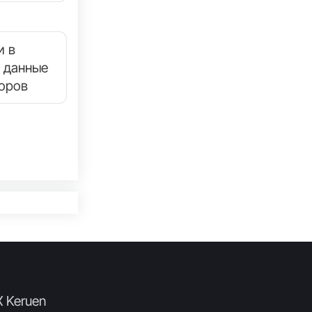
и в
 данные
торов
X Keruen