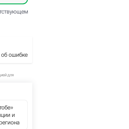
етствующем
 об ошибке
цией для
тобе»
иции и
региона