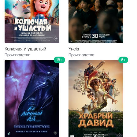
Колючая и ушастый
Үнсіз
Производство
Производство
18+
6+