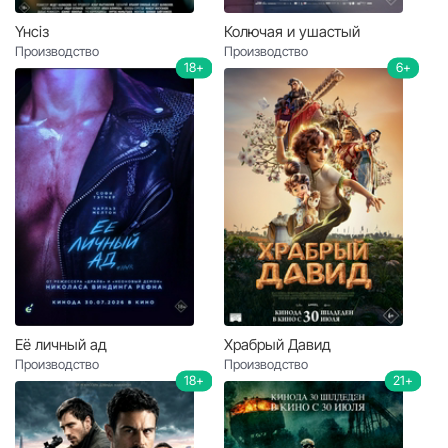
Үнсіз
Колючая и ушастый
Производство
Производство
18+
6+
Её личный ад
Храбрый Давид
Производство
Производство
18+
21+