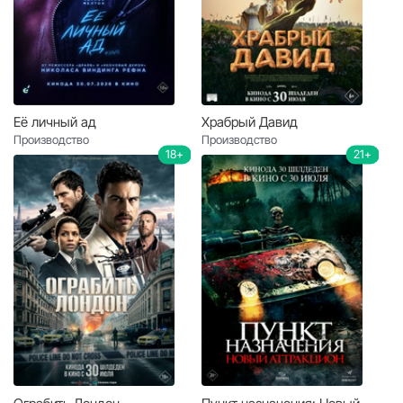
Её личный ад
Храбрый Давид
Производство
Производство
18+
21+
Ограбить Лондон
Пункт назначения: Новый