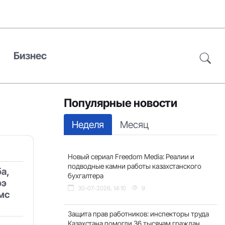
Бизнес
Популярные новости
Неделя
Месяц
Новый сериал Freedom Media: Реалии и
подводные камни работы казахстанского
а,
бухгалтера
юэ
30-07-2026, 14:10
9
мс
Защита прав работников: инспекторы труда
Казахстана помогли 36 тысячам граждан