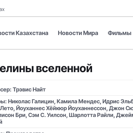
ах
вости Казахстана
Новости Мира
Фильмы
елины вселенной
сер: Трэвис Найт
ры: Николас Галицин, Камила Мендес, Идрис Эльб
Лето, Йоуханнес Хёйкюр Йоуханнессон, Джон С
лисон Бри, Сэм С. Уилсон, Шарлотта Райли, Джей
й