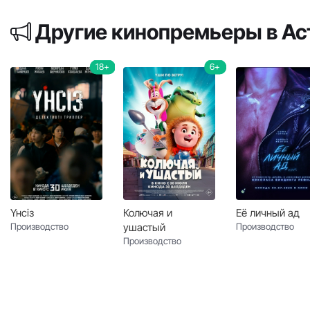
Другие кинопремьеры в А
18+
6+
Үнсіз
Колючая и
Её личный ад
Производство
ушастый
Производство
Производство