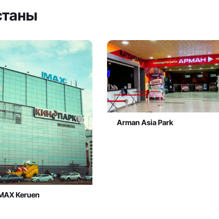
станы
Arman Asia Park
IMAX Keruen