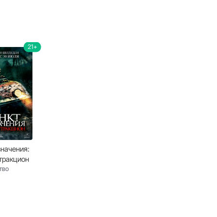
21+
значения:
тракцион
тво