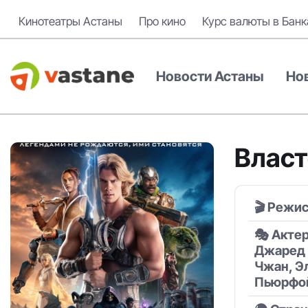
Кинотеатры Астаны
Про кино
Курс валюты в Банк
Новости Астаны
Но
Власт
🎬 Режис
🎭 Акте
Джаред 
Чжан, Э
Пьюрфо