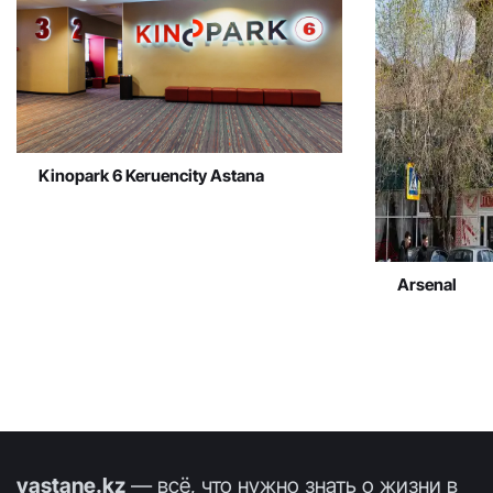
Kinopark 6 Keruencity Astana
Arsenal
vastane.kz
— всё, что нужно знать о жизни в