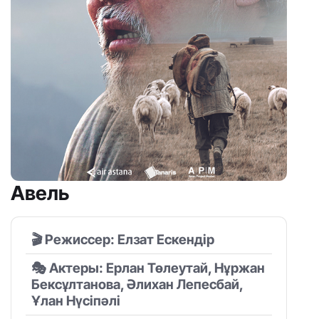
Авель
🎬 Режиссер: Елзат Ескендір
🎭 Актеры: Ерлан Төлеутай, Нұржан
Бексұлтанова, Әлихан Лепесбай,
Ұлан Нүсіпәлі