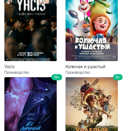
Үнсіз
Колючая и ушастый
Производство
Производство
18+
6+