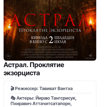
Астрал. Проклятие
экзорциста
🎬 Режиссер: Тавиват Вантха
🎭 Актеры: Йираю Тангсрисук,
Пхиравич Аттачитсатапорн,