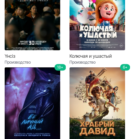
Үнсіз
Колючая и ушастый
Производство
Производство
18+
6+