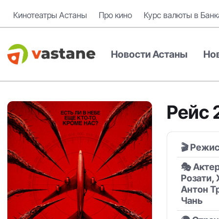
Кинотеатры Астаны
Про кино
Курс валюты в Банк
Новости Астаны
Но
Рейс 
🎬 Режи
🎭 Акте
Розати, 
Антон Тр
Чань