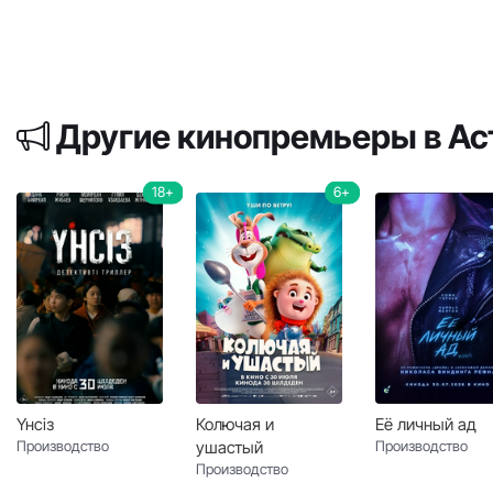
Другие кинопремьеры в А
18+
6+
Үнсіз
Колючая и
Её личный ад
Производство
ушастый
Производство
Производство