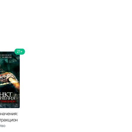
21+
значения:
тракцион
тво