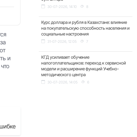
30-07-2026, 14:10
8
Курс доллара и рубля в Казахстане: влияние
на покупательскую способность населения и
тся
социальные настроения
за
31-07-2026, 12:05
7
ют
ть и
КГД усиливает обучение
налогоплательщиков: переход к сервисной
 что
модели и расширение функций Учебно-
методического центра
30-07-2026, 14:05
6
шибке