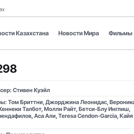
ах
вости Казахстана
Новости Мира
Фильмы
298
ссер: Стивен Куэйл
ры: Том Бриттни, Джорджина Леонидас, Вероник
Хеннеки Талбот, Молли Райт, Бетси-Блу Инглиш,
ендафилов, Аса Али, Teresa Cendon-Garcia, Кайя