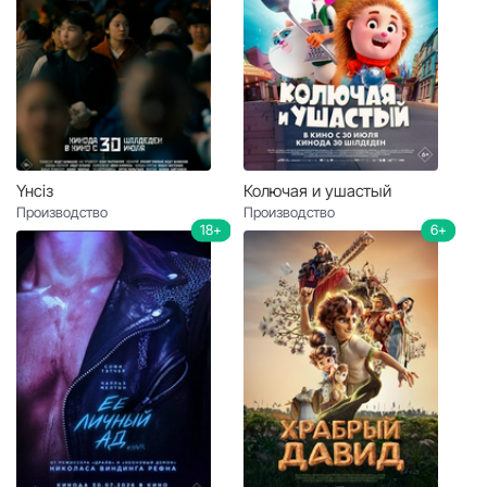
Үнсіз
Колючая и ушастый
Производство
Производство
18+
6+