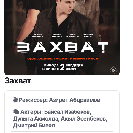
Захват
🎬 Режиссер: Азирет Абдраимов
🎭 Актеры: Байсал Изабеков,
Дулыга Акмолда, Акыл Эсенбеков,
Дмитрий Бивол