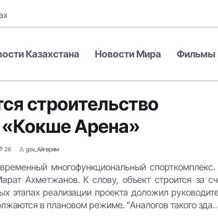
ах
вости Казахстана
Новости Мира
Фильмы
тся строительство
 «Кокше Арена»
26
gov_Айгерим
современный многофункциональный спорткомплекс.
арат Ахметжанов. К слову, объект строится за с
ых этапах реализации проекта доложил руководит
должаются в плановом режиме. "Аналогов такого зда