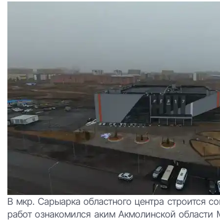
В мкр. Сарыарка областного центра строится 
работ ознакомился аким Акмолинской области М