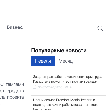
Бизнес
Популярные новости
Неделя
Месяц
Защита прав работников: инспекторы труда
Казахстана помогли 36 тысячам граждан
 С темпами
30-07-2026, 18:05
9
чет средств
ель проекта
Новый сериал Freedom Media: Реалии и
…
подводные камни работы казахстанского
бухгалтера