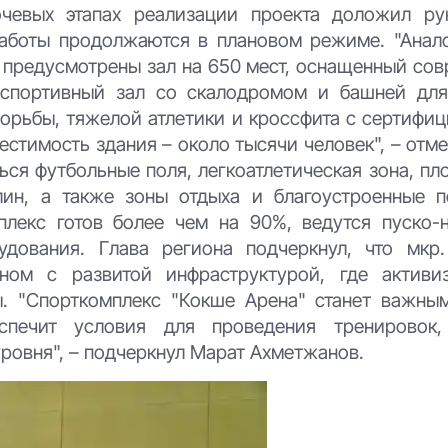
ючевых этапах реализации проекта доложил ру
 работы продолжаются в плановом режиме. "Анало
са предусмотрены зал на 650 мест, оснащенный с
 спортивный зал со скалодромом и башней дл
 борьбы, тяжелой атлетики и кроссфита с сертиф
тимость здания – около тысячи человек", – отме
ься футбольные поля, легкоатлетическая зона, п
лин, а также зоны отдыха и благоустроенные 
плекс готов более чем на 90%, ведутся пуско-
удования. Глава региона подчеркнул, что мкр
ном с развитой инфраструктурой, где активи
ы. "Спорткомплекс "Кокше Арена" станет важны
спечит условия для проведения тренировок,
овня", – подчеркнул Марат Ахметжанов.