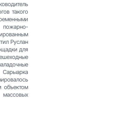
ководитель
гов такого
овременными
я пожарно-
ицированным
тил Руслан
лощадки для
пешеходные
наладочные
. Сарыарка
зировалось
м объектом
 массовых