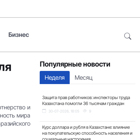
Бизнес
ля
Популярные новости
Неделя
Месяц
Защита прав работников: инспекторы труда
Казахстана помогли 36 тысячам граждан
ртнерство и
30-07-2026, 18:05
9
жность мира
вразийского
Курс доллара и рубля в Казахстане: влияние
на покупательскую способность населения и
социальные настроения