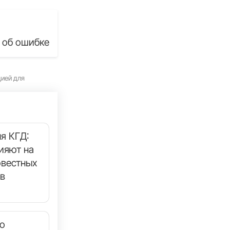
 об ошибке
цией для
я КГД:
ияют на
овестных
в
то