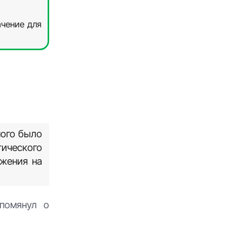
ачение для
ного было
гического
ажения на
упомянул о