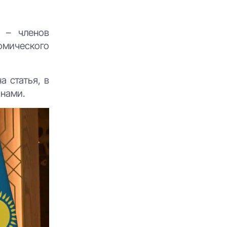
в – членов
омического
а статья, в
анами.