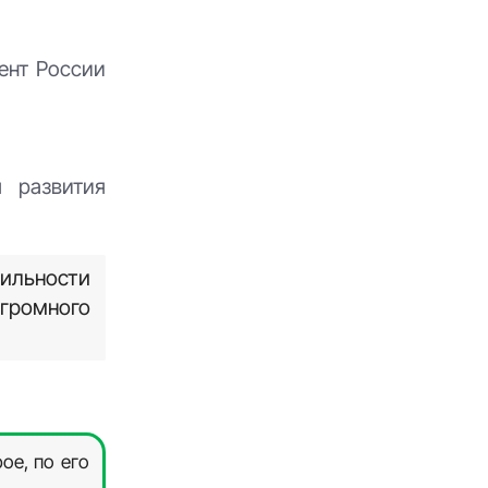
ент России
 развития
бильности
огромного
ое, по его