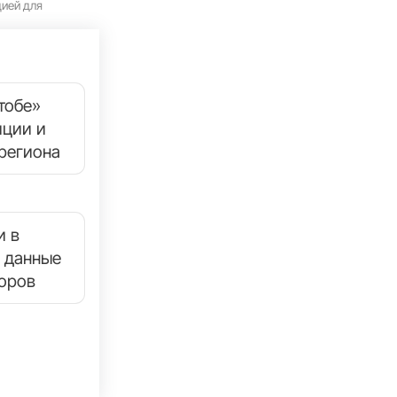
цией для
тобе»
иции и
региона
и в
 данные
торов