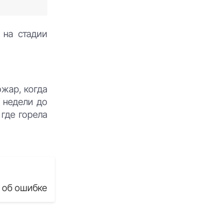
 на стадии
ожар, когда
е недели до
 где горела
 об ошибке