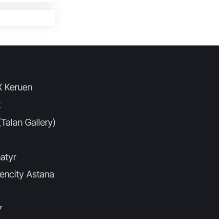
X Keruen
k
Talan Gallery)
atyr
encity Astana
7