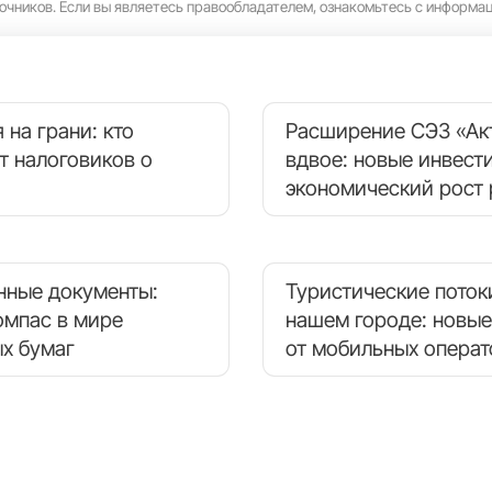
очников. Если вы являетесь правообладателем, ознакомьтесь с информа
 на грани: кто
Расширение СЭЗ «Ак
т налоговиков о
вдвое: новые инвест
экономический рост 
нные документы:
Туристические поток
омпас в мире
нашем городе: новые
х бумаг
от мобильных опера