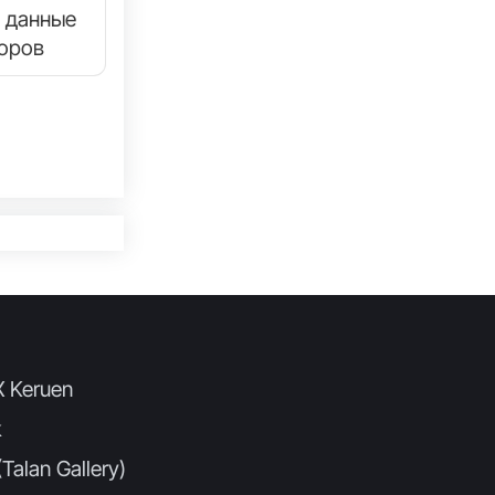
 данные
торов
X Keruen
k
Talan Gallery)