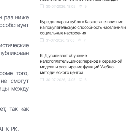
30-07-2026, 18:05
9
ки раз ниже
Курс доллара и рубля в Казахстане: влияние
особствует
на покупательскую способность населения и
социальные настроения
31-07-2026, 12:05
7
истические
публикован
КГД усиливает обучение
налогоплательщиков: переход к сервисной
модели и расширение функций Учебно-
роме того,
методического центра
 не смогут
30-07-2026, 14:05
6
ницы между
т, так как
АПК РК.