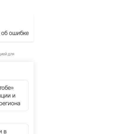
 об ошибке
цией для
тобе»
иции и
региона
и в