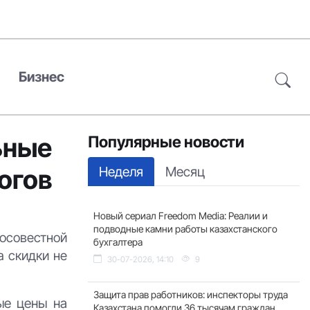
Бизнес
ьные
Популярные новости
Неделя
Месяц
огов
Новый сериал Freedom Media: Реалии и
подводные камни работы казахстанского
осовестной
бухгалтера
а скидки не
30-07-2026, 14:10
9
Защита прав работников: инспекторы труда
ые цены на
Казахстана помогли 36 тысячам граждан