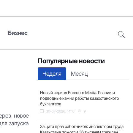
Бизнес
Популярные новости
Неделя
Месяц
Новый сериал Freedom Media: Реалии и
подводные камни работы казахстанского
бухгалтера
30-07-2026, 14:10
9
ерез новое
для запуска
Защита прав работников: инспекторы труда
Казахстана помогли 36 тысячам граждан