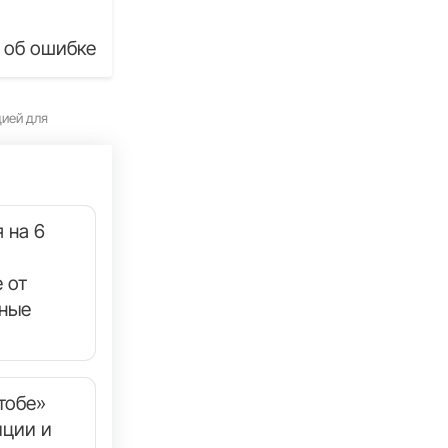
 об ошибке
цией для
 на 6
 от
нные
тобе»
иции и