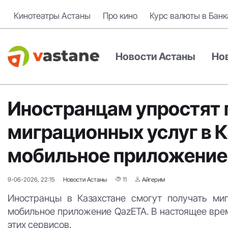
Кинотеатры Астаны
Про кино
Курс валюты в Банк
Новости Астаны
Но
Иностранцам упростят 
миграционных услуг в К
мобильное приложение
9-06-2026, 22:15
Новости Астаны
11
Айгерим
Иностранцы в Казахстане смогут получать ми
мобильное приложение QazETA. В настоящее врем
этих сервисов.