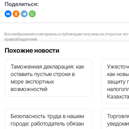
Поделиться:
Все изображения и материалы в публикации получены из открытых ист
правообладателей.
Похожие новости
Таможенная декларация: как
Ужесточ
оставить пустые строки в
как нов
море экспортных
защиту 
возможностей
налогоп
Казахст
Безопасность труда в нашем
Торговля
городе: работодатель обязан
уведоми