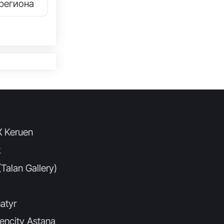
региона
X Keruen
k
Talan Gallery)
atyr
encity Astana