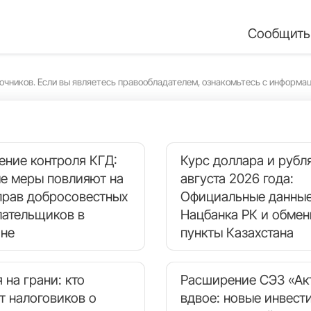
Сообщить
очников. Если вы являетесь правообладателем, ознакомьтесь с информа
ение контроля КГД:
Курс доллара и рубля
ые меры повлияют на
августа 2026 года:
прав добросовестных
Официальные данные
лательщиков в
Нацбанка РК и обме
ане
пункты Казахстана
 на грани: кто
Расширение СЭЗ «Ак
т налоговиков о
вдвое: новые инвест