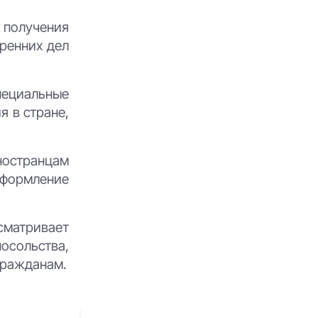
 получения
ренних дел
пециальные
 в стране,
ностранцам
формление
сматривает
осольства,
гражданам.