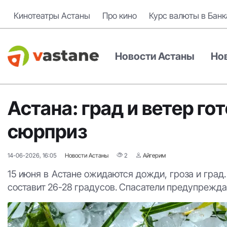
Кинотеатры Астаны
Про кино
Курс валюты в Банк
Новости Астаны
Но
Астана: град и ветер г
сюрприз
14-06-2026, 16:05
Новости Астаны
2
Айгерим
15 июня в Астане ожидаются дожди, гроза и град
составит 26-28 градусов. Спасатели предупрежд