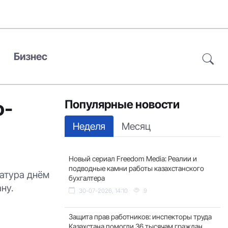
Бизнес
о-
Популярные новости
Неделя
Месяц
Новый сериал Freedom Media: Реалии и
подводные камни работы казахстанского
ратура днём
бухгалтера
ну.
30-07-2026, 14:10
9
Защита прав работников: инспекторы труда
Казахстана помогли 36 тысячам граждан