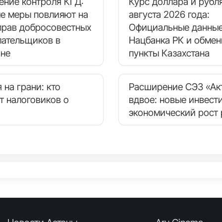
ение контроля КГД:
Курс доллара и рубля
ые меры повлияют на
августа 2026 года:
прав добросовестных
Официальные данные
лательщиков в
Нацбанка РК и обме
ане
пункты Казахстана
 на грани: кто
Расширение СЭЗ «Ак
т налоговиков о
вдвое: новые инвест
экономический рост 