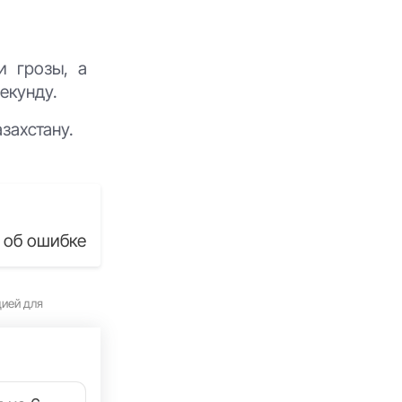
и грозы, а
екунду.
захстану.
 об ошибке
цией для