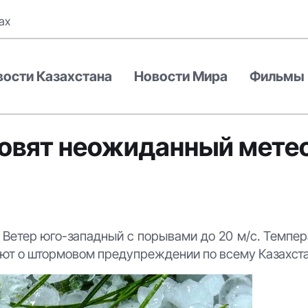
ах
вости Казахстана
Новости Мира
Фильмы
отовят неожиданный мете
. Ветер юго-западный с порывами до 20 м/с. Темпе
ают о штормовом предупреждении по всему Казахста