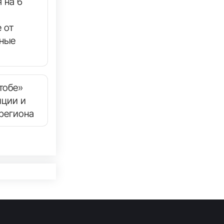
 на 6
 от
нные
тобе»
иции и
региона