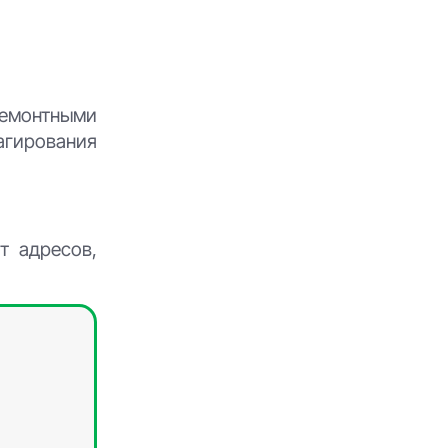
ремонтными
агирования
т адресов,