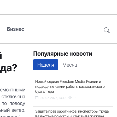
Бизнес
й
Популярные новости
Неделя
Месяц
ода?
Новый сериал Freedom Media: Реалии и
подводные камни работы казахстанского
ремонтными
бухгалтера
т отключена
30-07-2026, 14:10
9
 по поводу
ьный ветер.
Защита прав работников: инспекторы труда
граждан", -
Казахстана помогли 36 тысячам граждан