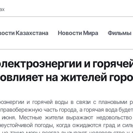
ах
вости Казахстана
Новости Мира
Фильмы
лектроэнергии и горяче
 повлияет на жителей гор
роэнергии и горячей воды в связи с плановыми 
 правобережную часть города, а горячая вода буде
9 июня. Местные жители выражают недовольство
неустойчивой погоды, когда ожидаются град и сил
 но такие меры всегда вызывают недовольство у 