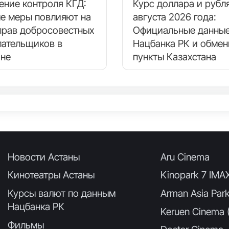
ение контроля КГД:
Курс доллара и рубля
ые меры повлияют на
августа 2026 года:
прав добросовестных
Официальные данные
лательщиков в
Нацбанка РК и обме
ане
пункты Казахстана
Новости Астаны
Aru Cinema
Кинотеатры Астаны
Kinopark 7 IMA
Курсы валют по данным
Arman Asia Par
Нацбанка РК
Keruen Cinema (
Фильмы