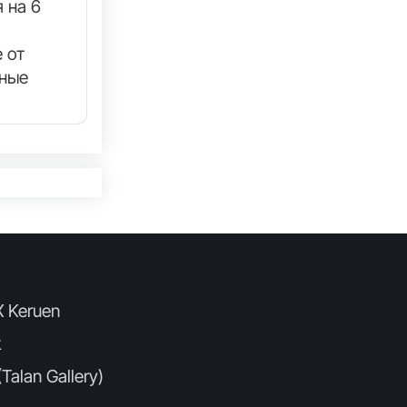
 на 6
 от
нные
X Keruen
k
Talan Gallery)