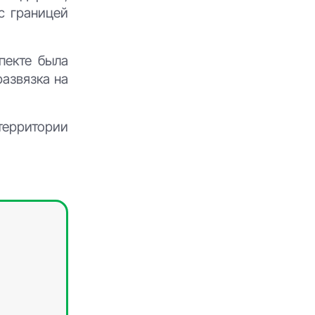
с границей
пекте была
развязка на
ерритории