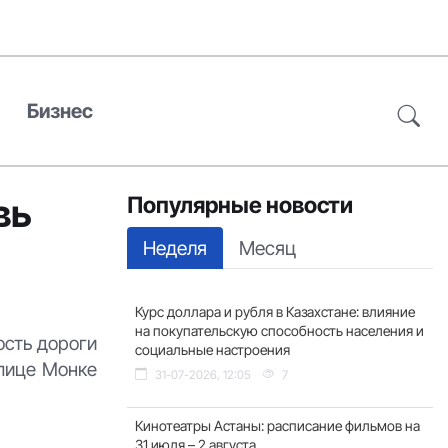
Бизнес
вь
Популярные новости
Неделя
Месяц
Курс доллара и рубля в Казахстане: влияние
на покупательскую способность населения и
ость дороги
социальные настроения
улице Монке
31-07-2026, 12:05
7
Кинотеатры Астаны: расписание фильмов на
31 июля – 2 августа