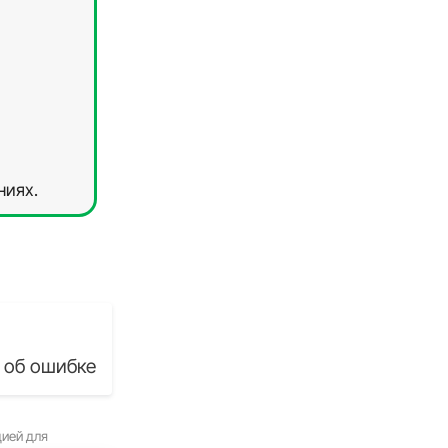
ниях.
 об ошибке
цией для