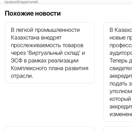
правообладателей.
Похожие новости
В легкой промышленности
В Казахс
Казахстана внедрят
новые п
прослеживаемость товаров
професс
через 'Виртуальный склад' и
аудитор
ЭСФ в рамках реализации
Теперь 
Комплексного плана развития
свидете
отрасли.
аккреди
подать з
уполном
который
аккреди
изменен