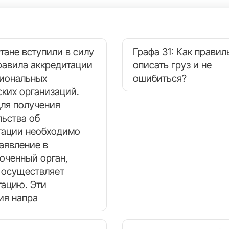
тане вступили в силу
Графа 31: Как правил
равила аккредитации
описать груз и не
иональных
ошибиться?
ских организаций.
для получения
льства об
тации необходимо
аявление в
оченный орган,
 осуществляет
тацию. Эти
ия напра