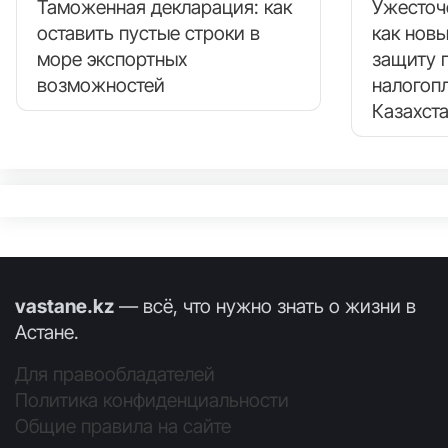
Таможенная декларация: как
Ужесточ
оставить пустые строки в
как нов
море экспортных
защиту 
возможностей
налогоп
Казахст
vastane.kz
— всё, что нужно знать о жизни в
Астане.
Для правообладателей
Политика конфиденциальности
Общие правила на сайте