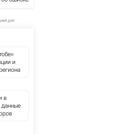
цией для
тобе»
иции и
региона
и в
 данные
торов