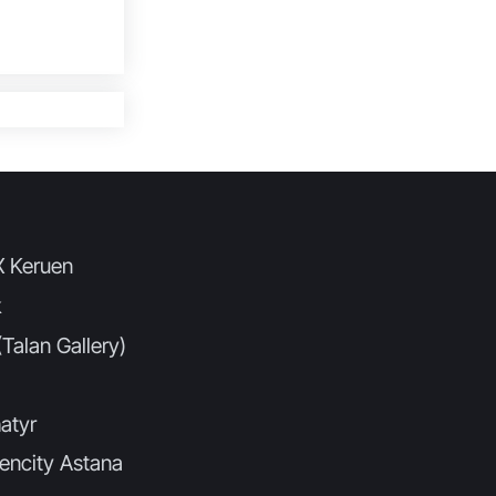
X Keruen
k
Talan Gallery)
atyr
encity Astana