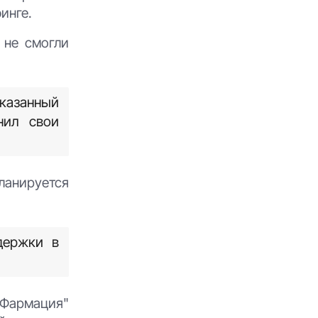
инге.
 не смогли
указанный
нил свои
ланируется
держки в
Фармация"