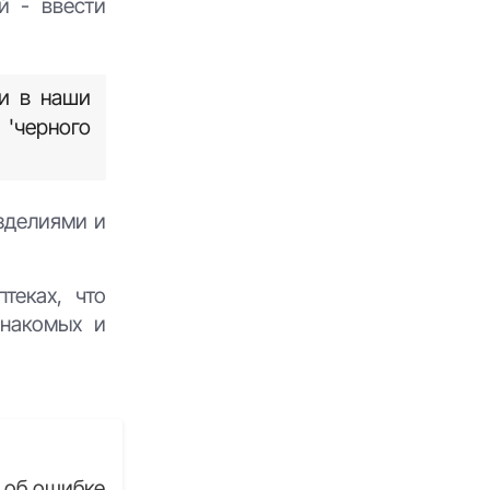
й - ввести
и в наши
'черного
изделиями и
теках, что
знакомых и
 об ошибке