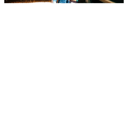
Финалом фестиваля стало дрон-шоу, когда
алматинское небо осветилось силуэтами
великих казахских мыслителей и музыкантов.
Это была кульминация, объединившая все, что
происходило на сцене и вокруг нее.