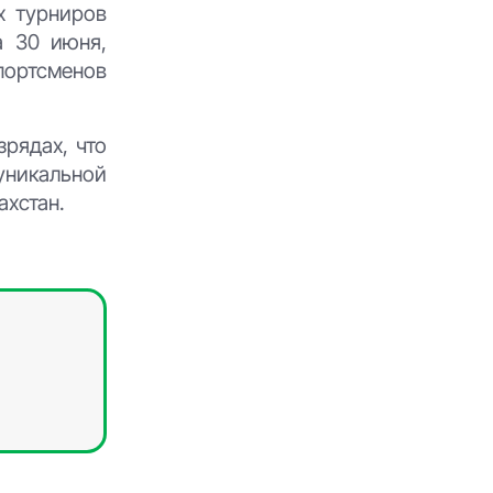
х турниров
а 30 июня,
спортсменов
рядах, что
уникальной
ахстан.