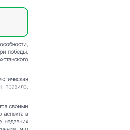
особности,
ри победы,
хстанского
логическая
к правило,
ится своими
 аспекта в
е недавних
пании, что