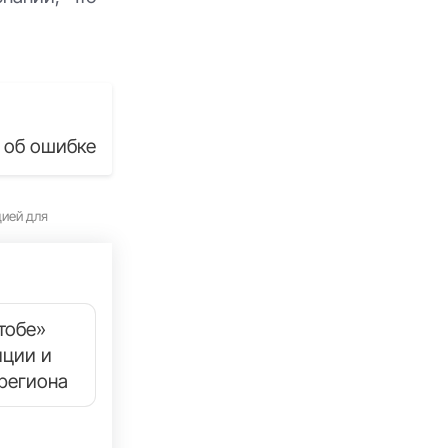
 об ошибке
цией для
тобе»
иции и
региона