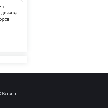
и в
 данные
торов
X Keruen
k