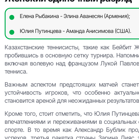
Елена Рыбакина - Элина Аванесян (Армения);
Юлия Путинцева - Аманда Анисимова (США).
Казахстанские теннисисты, такие как Бейбит 
пробившись в основную сетку турнира. Напомни
включая волевую над французом Лукой Павлов
тенниса.
Важным аспектом предстоящих матчей станет 
устойчивость игроков, что особенно актуаль
становится ареной для неожиданных результатов,
Кроме того, стоит отметить, что Юлия Путинцев
впечатлениями и переживаниями в социальных с
спорте. В то время как Александр Бублик пр
успехов, третья ракетка страны Зарина Дияс 