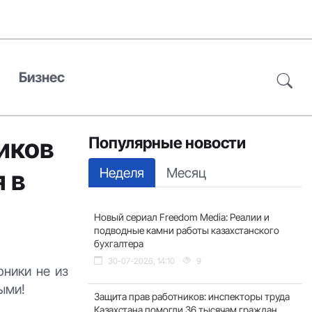
Бизнес
иков
Популярные новости
Неделя
Месяц
 в
Новый сериал Freedom Media: Реалии и
подводные камни работы казахстанского
бухгалтера
30-07-2026, 14:10
9
рники не из
выми!
Защита прав работников: инспекторы труда
Казахстана помогли 36 тысячам граждан