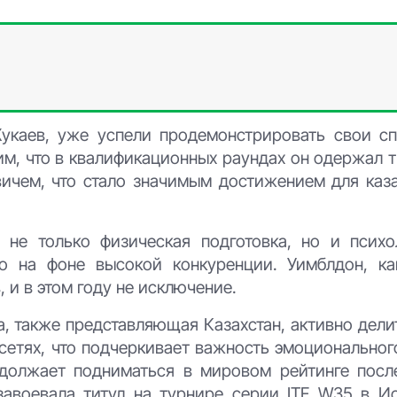
Жукаев, уже успели продемонстрировать свои сп
м, что в квалификационных раундах он одержал т
ичем, что стало значимым достижением для каза
не только физическая подготовка, но и психо
но на фоне высокой конкуренции. Уимблдон, ка
 и в этом году не исключение.
а, также представляющая Казахстан, активно дел
етях, что подчеркивает важность эмоционального
одолжает подниматься в мировом рейтинге посл
завоевала титул на турнире серии ITF W35 в Ис