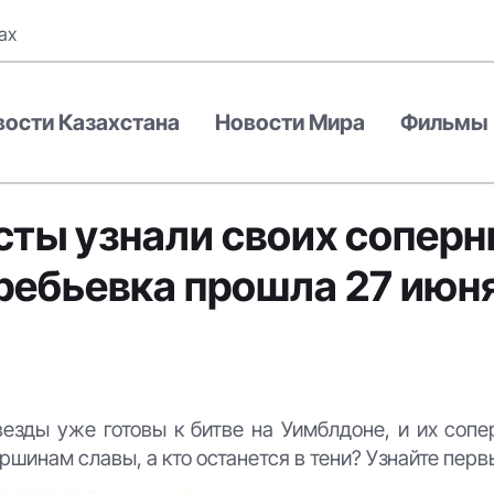
ах
вости Казахстана
Новости Мира
Фильмы
сты узнали своих соперн
ребьевка прошла 27 июня
езды уже готовы к битве на Уимблдоне, и их сопе
ершинам славы, а кто останется в тени? Узнайте пер