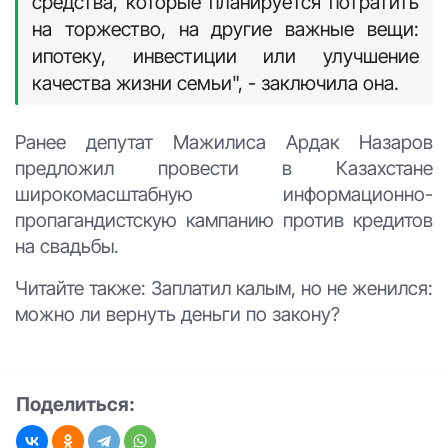
По словам психолога, необходимо
переосмыслить систему ценностей.
Повод для гордости - не то, насколько
пышно отпразднована свадьба, а то, как
живут молодожёны, насколько они
успешны, каковы их моральные
качества.
Возможно, стоит направить
средства, которые планируется потратить
на торжество, на другие важные вещи:
ипотеку, инвестиции или улучшение
качества жизни семьи", - заключила она.
Ранее депутат Мажилиса Ардак Назаров
предложил провести в Казахстане
широкомасштабную информационно-