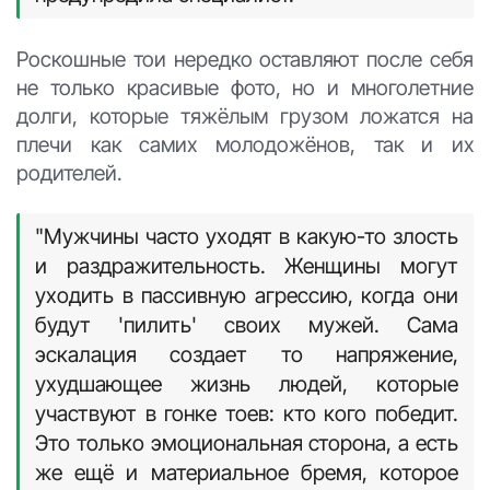
то, чтобы выделиться, нужно организовать
что-то более помпезное. Это создает
гонку, которая негативно влияет на
молодожёнов и их гостей. Это как гонка
вооружений. Она не приведет ни к чему
хорошему, а приведёт к взрыву, к тому,
что 'мой той должен быть лучше, чем у
моих родственников и друзей'," -
предупредила специалист.
Роскошные тои нередко оставляют после себя
не только красивые фото, но и многолетние
долги, которые тяжёлым грузом ложатся на
плечи как самих молодожёнов, так и их
родителей.