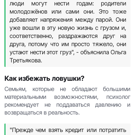
"Мужчины часто уходят в какую-то злость
и раздражительность. Женщины могут
уходить в пассивную агрессию, когда они
будут 'пилить' своих мужей. Сама
эскалация создает то напряжение,
ухудшающее жизнь людей, которые
участвуют в гонке тоев: кто кого победит.
Это только эмоциональная сторона, а есть
же ещё и материальное бремя, которое
люди могут нести годам: родители
молодожёнов или сами они. Это тоже
добавляет напряжения между парой. Они
уже вошли в эту новую жизнь с грузом и,
соответственно, раздражаются друг на
друга, потому что им просто тяжело, они
устают нести этот груз", - объяснила Ольга
Третьякова.