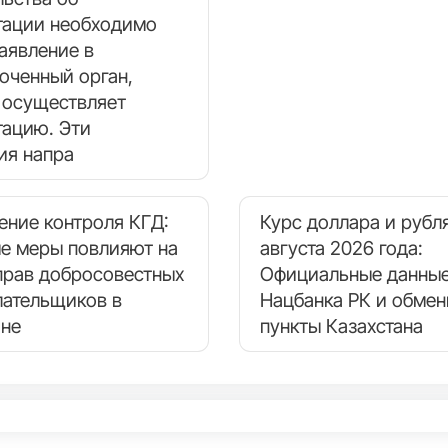
тации необходимо
аявление в
оченный орган,
 осуществляет
тацию. Эти
ия напра
ение контроля КГД:
Курс доллара и рубля
ые меры повлияют на
августа 2026 года:
прав добросовестных
Официальные данные
лательщиков в
Нацбанка РК и обме
ане
пункты Казахстана