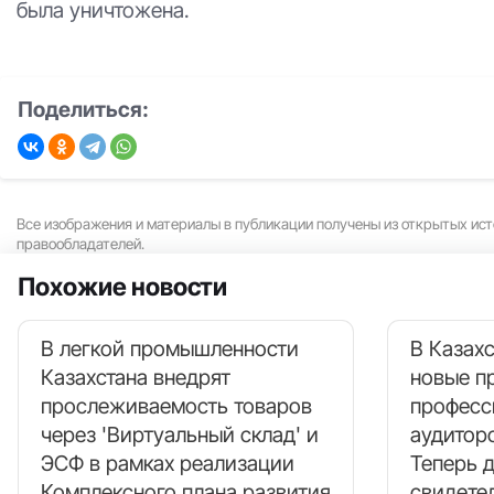
была уничтожена.
Поделиться:
Все изображения и материалы в публикации получены из открытых ист
правообладателей.
Похожие новости
В легкой промышленности
В Казахс
Казахстана внедрят
новые п
прослеживаемость товаров
професс
через 'Виртуальный склад' и
аудитор
ЭСФ в рамках реализации
Теперь 
Комплексного плана развития
свидете