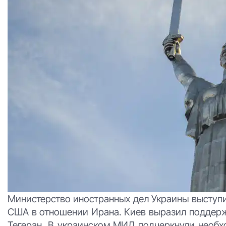
Министерство иностранных дел Украины выступ
США в отношении Ирана. Киев выразил поддерж
Тегеран. В украинском МИД подчеркнули необ