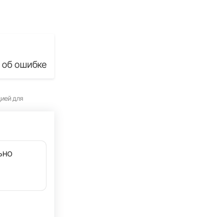
 об ошибке
цией для
ьно