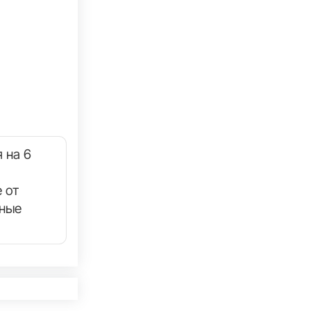
 на 6
 от
нные