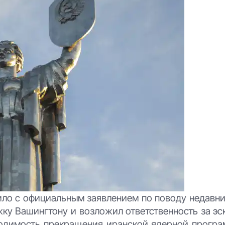
ило с официальным заявлением по поводу недавни
ку Вашингтону и возложил ответственность за эс
ходимость прекращения иранской ядерной програ