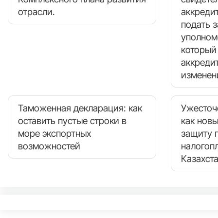
отрасли.
аккреди
подать з
уполном
который
аккреди
изменен
Таможенная декларация: как
Ужесточ
оставить пустые строки в
как нов
море экспортных
защиту 
возможностей
налогоп
Казахст