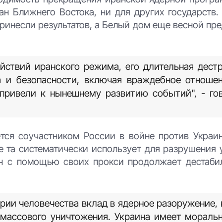
ан Ближнего Востока, ни для других государств.
принесли результатов, а Белый дом еще весной п
ействий иранского режима, его длительная дест
 и безопасности, включая враждебное отношен
привели к нынешнему развитию событий", - го
ется соучастником России в войне против Украин
е та систематически использует для разрушения 
ан с помощью своих прокси продолжает дестаби
рии человечества вклад в ядерное разоружение, 
 массового уничтожения. Украина имеет мораль