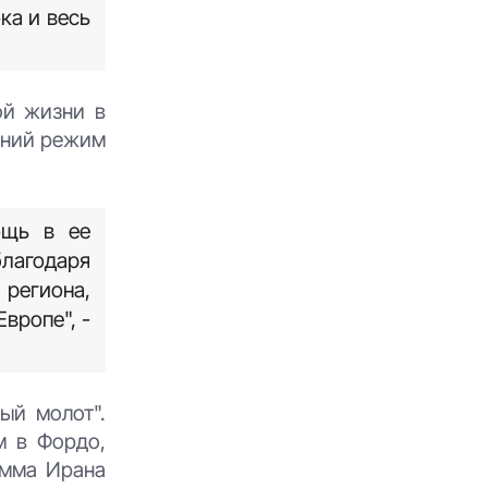
ка и весь
ой жизни в
ешний режим
ощь в ее
лагодаря
региона,
вропе", -
ый молот".
м в Фордо,
рамма Ирана