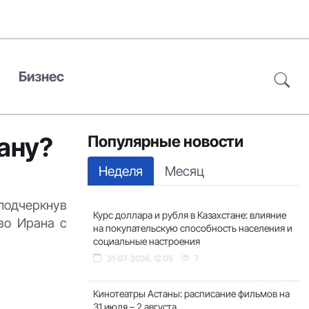
Бизнес
ану?
Популярные новости
Неделя
Месяц
 подчеркнув
Курс доллара и рубля в Казахстане: влияние
во Ирана с
на покупательскую способность населения и
социальные настроения
31-07-2026, 12:05
7
Кинотеатры Астаны: расписание фильмов на
31 июля – 2 августа