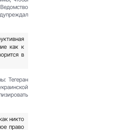
 Ведомство
редупреждал
руктивная
ие как к
ворится в
ы: Тегеран
украинской
лизировать
как никто
ное право