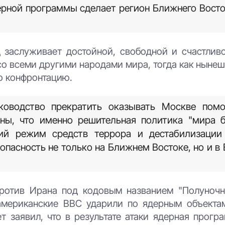
ерной программы сделает регион Ближнего Восто
 заслуживает достойной, свободной и счастлив
 со всеми другими народами мира, тогда как нын
ю конфронтацию.
ководство прекратить оказывать Москве пом
ены, что именно решительная политика "мира б
ий режим средств террора и дестабилизации 
асность не только на Ближнем Востоке, но и в Е
отив Ирана под кодовым названием "Полуночн
американские ВВС ударили по ядерным объекта
ет заявил, что в результате атаки ядерная прог