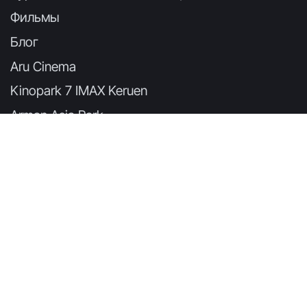
Фильмы
Блог
Aru Cinema
Kinopark 7 IMAX Keruen
Arman Asia Park
Keruen Cinema (Talan Gallery)
Dostar Cinema
Chaplin Khan Shatyr
Kinopark 6 Keruencity Astana
Arsenal
Eurasia Cinema7
Chaplin MEGA Silk Way