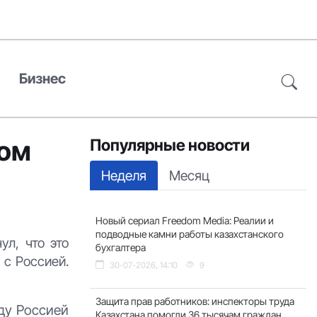
Бизнес
ром
Популярные новости
Неделя
Месяц
Новый сериал Freedom Media: Реалии и
подводные камни работы казахстанского
ул, что это
бухгалтера
 с Россией.
30-07-2026, 14:10
9
Защита прав работников: инспекторы труда
ду Россией
Казахстана помогли 36 тысячам граждан