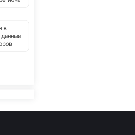
и в
 данные
торов