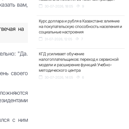
казать вам,
30-07-2026, 18:05
9
Курс доллара и рубля в Казахстане: влияние
на покупательскую способность населения и
твечая на
социальные настроения
31-07-2026, 12:05
7
ельно: "Да.
КГД усиливает обучение
налогоплательщиков: переход к сервисной
модели и расширение функций Учебно-
методического центра
ень своего
30-07-2026, 14:05
6
сложняются
езидентами
ился с ним