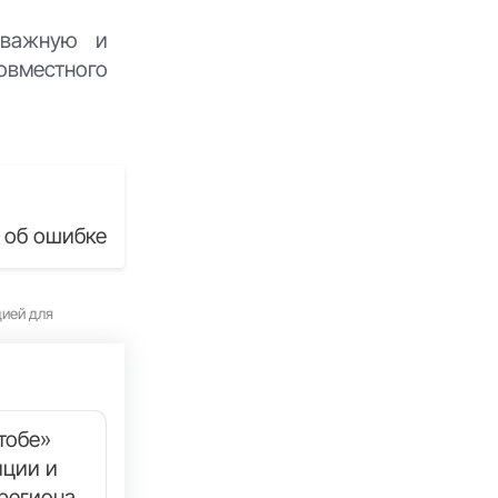
 важную и
овместного
 об ошибке
цией для
тобе»
иции и
региона