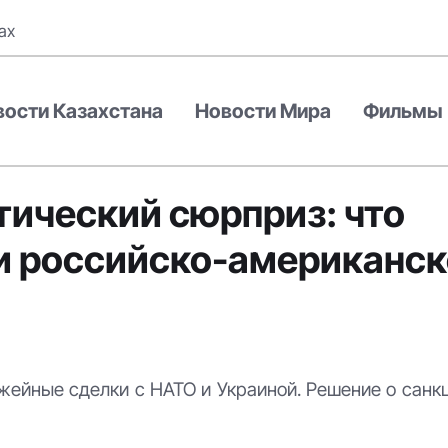
ах
вости Казахстана
Новости Мира
Фильмы
тический сюрприз: что
и российско-американс
жейные сделки с НАТО и Украиной. Решение о санк