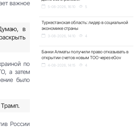
лает важное
5-08-2026, 16:10
5
Туркестанская область: лидер в социальной
Думаю, в
экономике страны
 раскрыть
3-08-2026, 14:10
4
Банки Алматы получили право отказывать в
открытии счетов новым ТОО через eGov
краиной по
4-08-2026, 14:15
4
О, а затем
шение было
 Трамп.
тив России