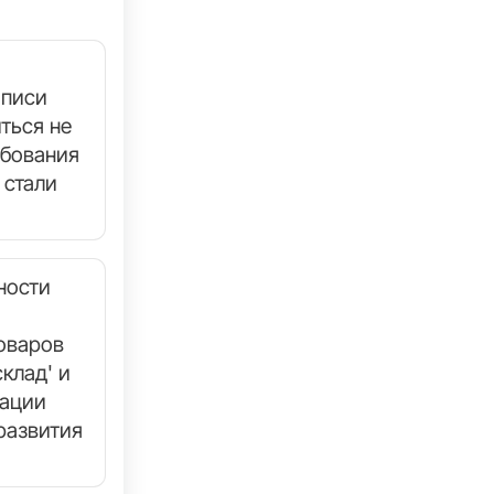
аписи
ться не
ебования
 стали
ности
оваров
клад' и
зации
развития