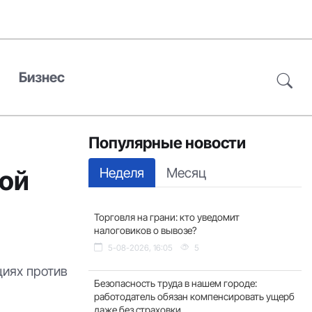
Бизнес
Популярные новости
Неделя
Месяц
кой
Торговля на грани: кто уведомит
налоговиков о вывозе?
5-08-2026, 16:05
5
циях против
Безопасность труда в нашем городе:
работодатель обязан компенсировать ущерб
даже без страховки