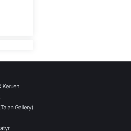
X Keruen
k
Talan Gallery)
atyr