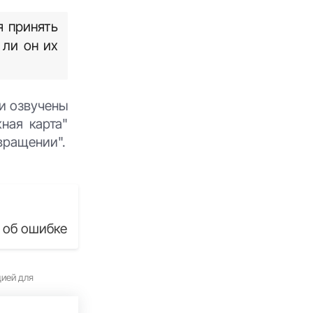
я принять
 ли он их
ли озвучены
ная карта"
вращении".
 об ошибке
цией для