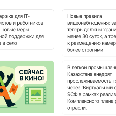
ержка для IT-
Новые правила
истов и работников
видеонаблюдения: з
: новые меры
теперь должны храни
ной поддержки для
менее 30 суток, а тр
а в село
к размещению камер
более строгими
В легкой промышлен
Казахстана внедрят
прослеживаемость т
через 'Виртуальный с
ЭСФ в рамках реали
Комплексного плана 
отрасли.