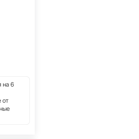
 на 6
 от
нные