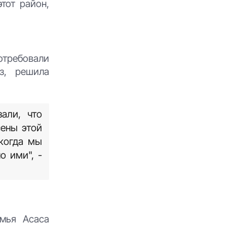
тот район,
отребовали
з, решила
али, что
ены этой
 когда мы
о ими", -
емья Асаса