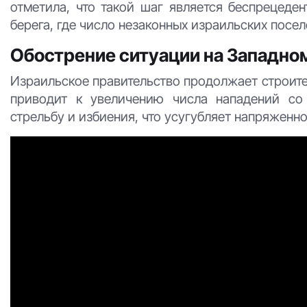
отметила, что такой шаг является беспрецеде
берега, где число незаконных израильских посе
Обострение ситуации на Западно
Израильское правительство продолжает строите
приводит к увеличению числа нападений со
стрельбу и избиения, что усугубляет напряженно