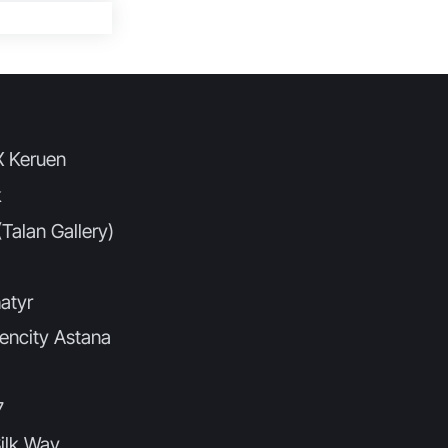
X Keruen
k
Talan Gallery)
atyr
encity Astana
7
ilk Way