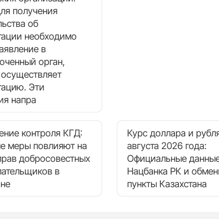
для получения
льства об
тации необходимо
аявление в
оченный орган,
 осуществляет
тацию. Эти
ия напра
ение контроля КГД:
Курс доллара и рубля
ые меры повлияют на
августа 2026 года:
прав добросовестных
Официальные данные
лательщиков в
Нацбанка РК и обме
ане
пункты Казахстана