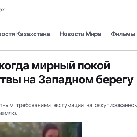
ах
вости Казахстана
Новости Мира
Фильмы
когда мирный покой
итвы на Западном берегу
нтным требованием эксгумации на оккупированно
 землю.