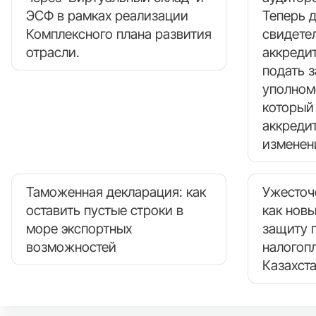
ЭСФ в рамках реализации
Теперь 
Комплексного плана развития
свидете
отрасли.
аккреди
подать з
уполном
который
аккреди
изменен
Таможенная декларация: как
Ужесточ
оставить пустые строки в
как нов
море экспортных
защиту 
возможностей
налогоп
Казахст