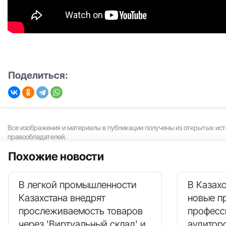
Поделиться:
Все изображения и материалы в публикации получены из открытых ист
правообладателей.
Похожие новости
В легкой промышленности
В Казахс
Казахстана внедрят
новые п
прослеживаемость товаров
професс
через 'Виртуальный склад' и
аудитор