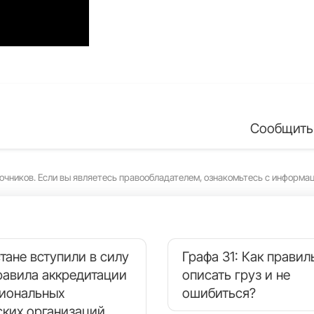
Сообщить
очников. Если вы являетесь правообладателем, ознакомьтесь с информа
тане вступили в силу
Графа 31: Как правил
равила аккредитации
описать груз и не
иональных
ошибиться?
ских организаций.