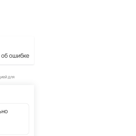
 об ошибке
цией для
ьно