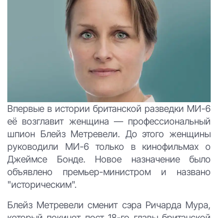
Впервые в истории британской разведки МИ-6
её возглавит женщина — профессиональный
шпион Блейз Метревели. До этого женщины
руководили МИ-6 только в кинофильмах о
Джеймсе Бонде. Новое назначение было
объявлено премьер-министром и названо
"историческим".
Блейз Метревели сменит сэра Ричарда Мура,
который покинет пост 18-го главы британской