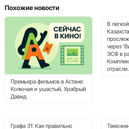
Похожие новости
В легко
Казахст
прослеж
через 'В
ЭСФ в р
Комплек
отрасли
Премьера фильмов в Астане:
Колючая и ушастый, Храбрый
Давид
Графа 31: Как правильно
Таможен