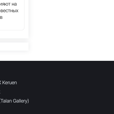
ияют на
овестных
в
X Keruen
k
Talan Gallery)