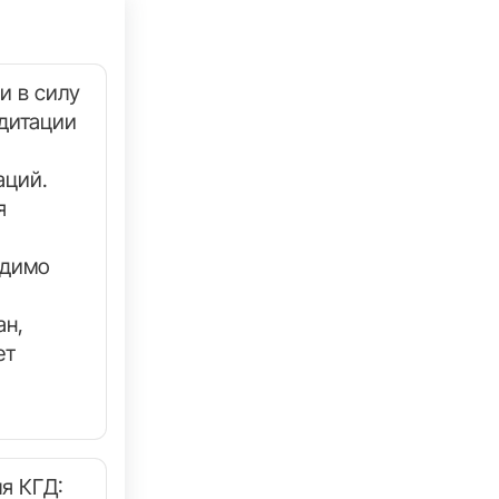
и в силу
дитации
аций.
я
одимо
ан,
ет
я КГД: