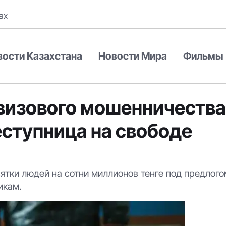
ах
вости Казахстана
Новости Мира
Фильмы
 визового мошенничества
еступница на свободе
тки людей на сотни миллионов тенге под предлог
икам.