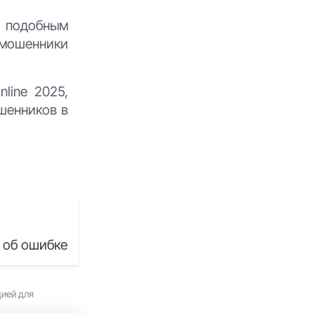
ь подобным
о мошенники
line 2025,
ошенников в
 об ошибке
цией для