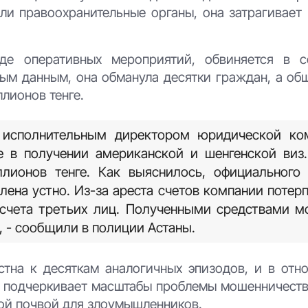
или правоохранительные органы, она затрагивает
оде оперативных мероприятий, обвиняется в 
ым данным, она обманула десятки граждан, а об
лионов тенге.
ь исполнительным директором юридической ко
е в получении американской и шенгенской виз.
ллионов тенге. Как выяснилось, официального 
ена устно. Из-за ареста счетов компании потер
 счета третьих лиц. Полученными средствами 
 - сообщили в полиции Астаны.
стна к десяткам аналогичных эпизодов, и в отн
о подчеркивает масштабы проблемы мошенничества
ной почвой для злоумышленников.