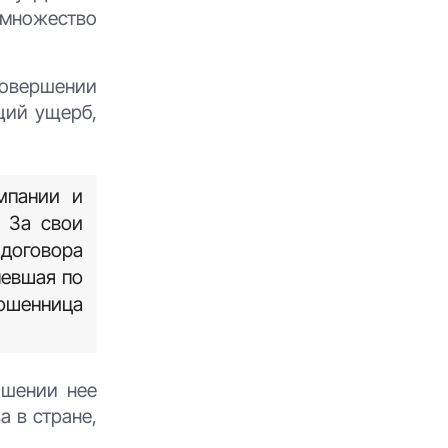
 множество
совершении
щий ущерб,
мпании и
 За свои
договора
певшая по
мошенница
ошении нее
 в стране,