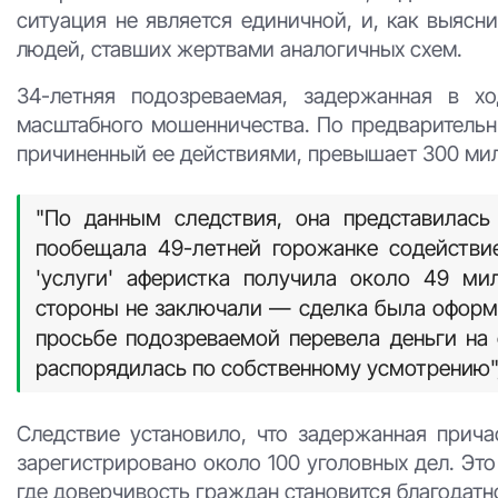
ситуация не является единичной, и, как выясн
людей, ставших жертвами аналогичных схем.
34-летняя подозреваемая, задержанная в х
масштабного мошенничества. По предварительн
причиненный ее действиями, превышает 300 мил
"По данным следствия, она представилас
пообещала 49-летней горожанке содействи
'услуги' аферистка получила около 49 ми
стороны не заключали — сделка была оформл
просьбе подозреваемой перевела деньги на
распорядилась по собственному усмотрению",
Следствие установило, что задержанная прича
зарегистрировано около 100 уголовных дел. Эт
где доверчивость граждан становится благодат