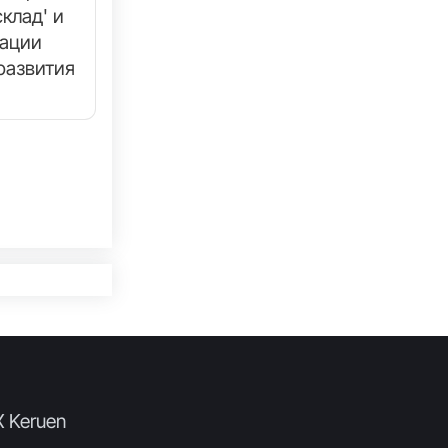
клад' и
зации
развития
X Keruen