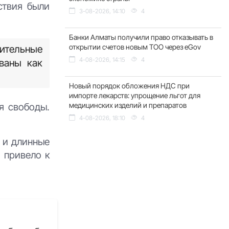
ствия были
3-08-2026, 14:10
4
Банки Алматы получили право отказывать в
открытии счетов новым ТОО через eGov
бительные
4-08-2026, 14:15
4
ваны как
Новый порядок обложения НДС при
импорте лекарств: упрощение льгот для
я свободы.
медицинских изделий и препаратов
4-08-2026, 18:10
4
 и длинные
о привело к