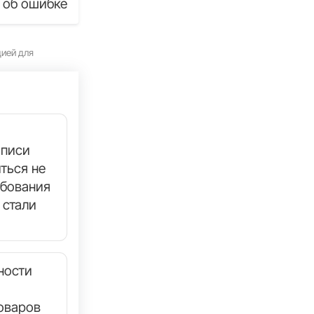
 об ошибке
цией для
аписи
ться не
ебования
 стали
ности
оваров