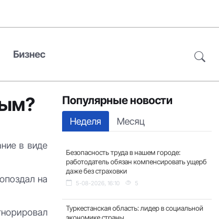
Бизнес
ным?
Популярные новости
Неделя
Месяц
ание в виде
Безопасность труда в нашем городе:
работодатель обязан компенсировать ущерб
даже без страховки
 опоздал на
5-08-2026, 16:10
5
Туркестанская область: лидер в социальной
гнорировал
экономике страны